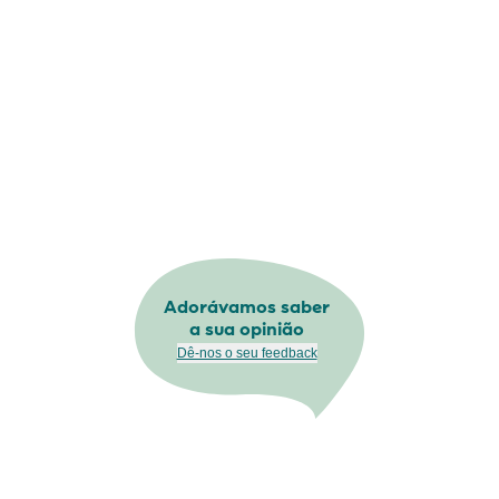
Adorávamos saber
a sua opinião
Dê-nos o seu feedback