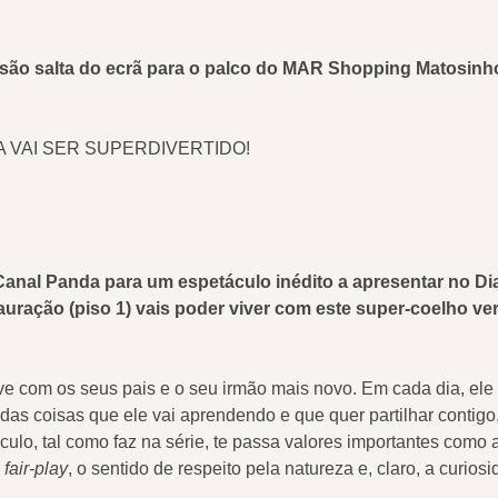
visão salta do ecrã para o palco do MAR Shopping Matosin
 VAI SER SUPERDIVERTIDO!
 do Canal Panda para um espetáculo inédito a apresentar n
uração (piso 1) vais poder viver com este super-coelho verd
e com os seus pais e o seu irmão mais novo. Em cada dia, ele 
as coisas que ele vai aprendendo e que quer partilhar contigo
lo, tal como faz na série, te passa valores importantes como a a
o
fair-play
, o sentido de respeito pela natureza e, claro, a curios